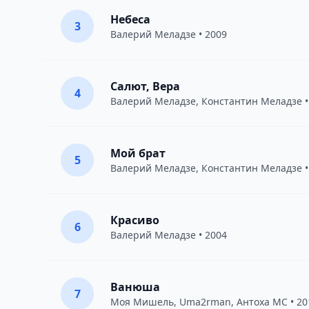
Небеса
3
Валерий Меладзе
• 2009
Салют, Вера
4
Валерий Меладзе
,
Константин Меладзе
•
Мой брат
5
Валерий Меладзе
,
Константин Меладзе
•
Красиво
6
Валерий Меладзе
• 2004
Ванюша
7
Моя Мишель
,
Uma2rman
,
Антоха МС
• 20