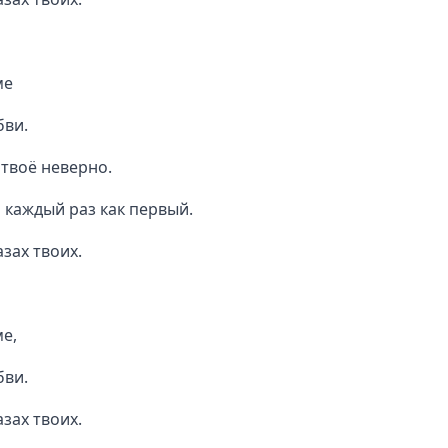
ме
бви.
твоё неверно.
и каждый раз как первый.
азах твоих.
ме,
бви.
азах твоих.