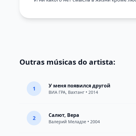
Outras músicas do artista:
У меня появился другой
1
ВИА ГРА
,
Вахтанг
• 2014
Салют, Вера
2
Валерий Меладзе
• 2004