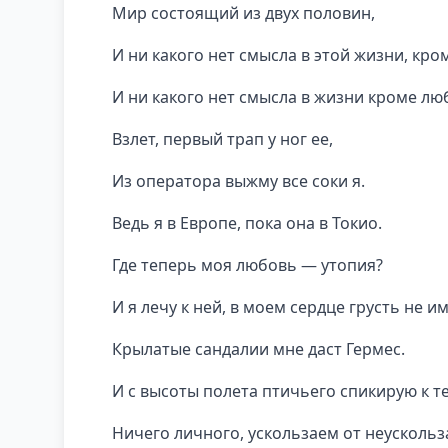
Мир состоящий из двух половин,
И ни какого нет смысла в этой жизни, кро
И ни какого нет смысла в жизни кроме лю
Взлет, первый трап у ног ее,
Из оператора выжму все соки я.
Ведь я в Европе, пока она в Токио.
Где теперь моя любовь — утопия?
И я лечу к ней, в моем сердце грусть не им
Крылатые сандалии мне даст Гермес.
И с высоты полета птичьего спикирую к т
Ничего личного, ускользаем от неусколь