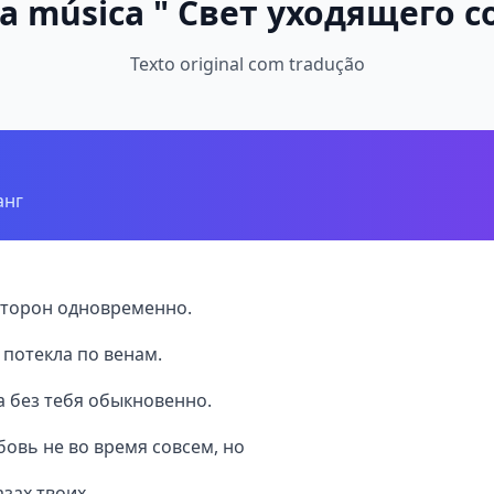
da música " Свет уходящего с
Texto original com tradução
анг
 сторон одновременно.
 потекла по венам.
а без тебя обыкновенно.
овь не во время совсем, но
азах твоих.