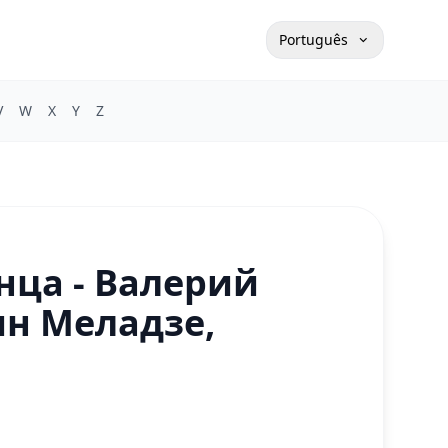
Português
V
W
X
Y
Z
нца - Валерий
ин Меладзе,