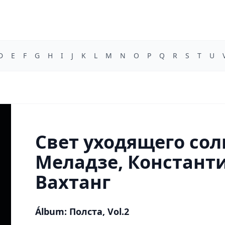
D
E
F
G
H
I
J
K
L
M
N
O
P
Q
R
S
T
U
Свет уходящего сол
Меладзе, Констант
Вахтанг
Álbum: Полста, Vol.2