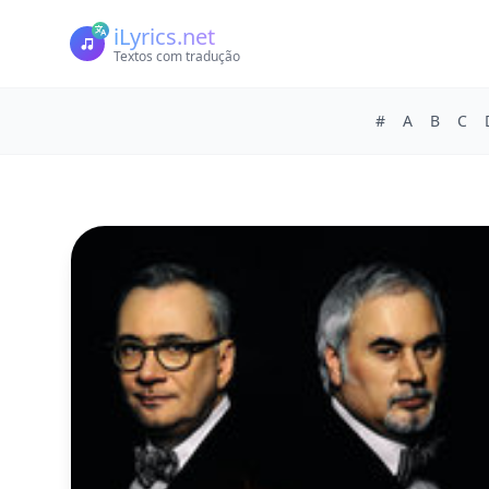
iLyrics.net
Textos com tradução
#
A
B
C