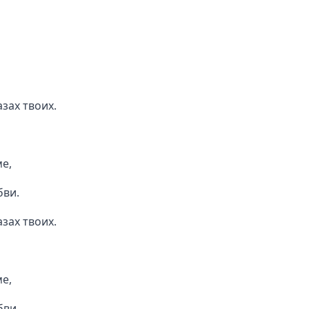
азах твоих.
ме,
бви.
азах твоих.
ме,
бви.