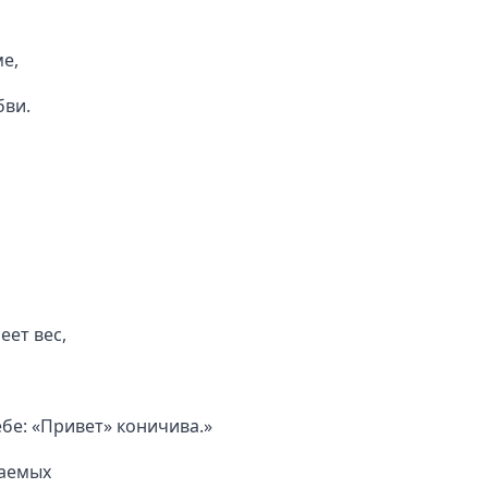
ме,
бви.
еет вес,
ебе: «Привет» коничива.»
заемых