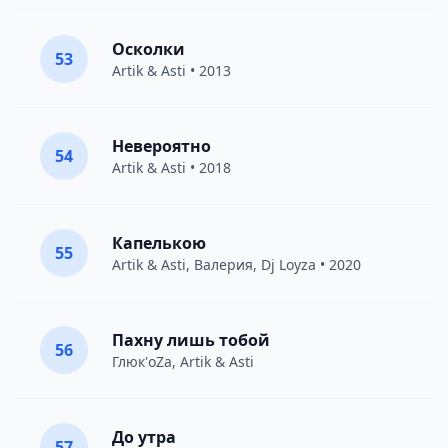
Осколки
53
Artik & Asti
• 2013
Невероятно
54
Artik & Asti
• 2018
Капелькою
55
Artik & Asti
,
Валерия
,
Dj Loyza
• 2020
Пахну лишь тобой
56
Глюк'oZa
,
Artik & Asti
До утра
57